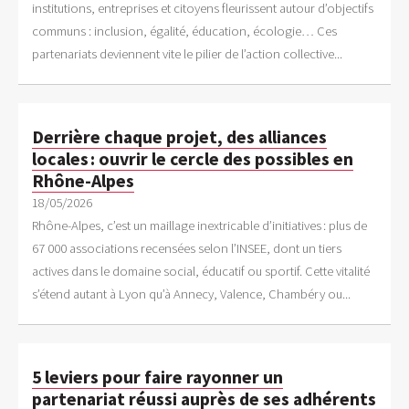
institutions, entreprises et citoyens fleurissent autour d’objectifs
communs : inclusion, égalité, éducation, écologie… Ces
partenariats deviennent vite le pilier de l’action collective...
Derrière chaque projet, des alliances
locales : ouvrir le cercle des possibles en
Rhône-Alpes
18/05/2026
Rhône-Alpes, c’est un maillage inextricable d’initiatives : plus de
67 000 associations recensées selon l’INSEE, dont un tiers
actives dans le domaine social, éducatif ou sportif. Cette vitalité
s’étend autant à Lyon qu’à Annecy, Valence, Chambéry ou...
5 leviers pour faire rayonner un
partenariat réussi auprès de ses adhérents