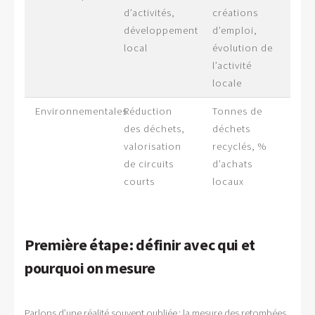
d’activités,
créations
développement
d’emploi,
local
évolution de
l’activité
locale
Environnementales
Réduction
Tonnes de
des déchets,
déchets
valorisation
recyclés, %
de circuits
d’achats
courts
locaux
Première étape : définir avec qui et
pourquoi on mesure
Parlons d’une réalité souvent oubliée : la mesure des retombées