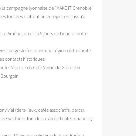
de la campagne lyonnaise de "MAKE IT Grenoble"
Ces touches d’attention enregistrent jusqu’à
lut Amélie, on est à 5 jours de boucler notre
ns : un geste fort dans une région où la parole
es contacts historiques.
oute l’équipe du Café Voisin de Gières ! »)
 Bourgoin.
ivial (tiers-lieux, cafés associatifs, parcs).
es fonds lors de sa soirée finale : quand il y
ciaires. L’épicerie solidaire de Saint-Egrève