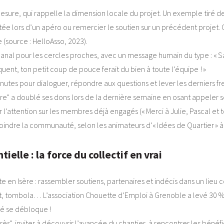
esure, qui rappelle la dimension locale du projet. Un exemple tiré 
tée lors d’un apéro ou remercier le soutien sur un précédent projet. 
(source : HelloAsso, 2023).
canal pour les cercles proches, avec un message humain du type : « Sa
ent, ton petit coup de pouce ferait du bien à toute l’équipe ! »
tes pour dialoguer, répondre aux questions et lever les derniers frei
ère" a doublé ses dons lors de la dernière semaine en osant appeler s
r l’attention sur les membres déjà engagés (« Merci à Julie, Pascal et t
oindre la communauté, selon les animateurs d’« Idées de Quartier » à
lle : la force du collectif en vrai
en Isère : rassembler soutiens, partenaires et indécis dans un lieu conv
tombola… L’association Chouette d’Emploi à Grenoble a levé 30 % de s
té se débloque !
ès", inviter à découvrir l’avancée du chantier, à rencontrer les bénéfi