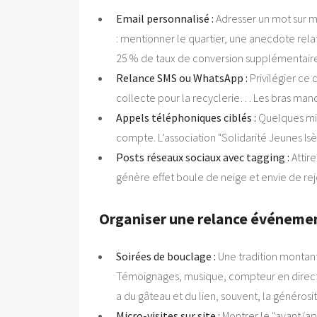
Email personnalisé :
Adresser un mot sur m
: mentionner le quartier, une anecdote rela
25 % de taux de conversion supplémentaire 
Relance SMS ou WhatsApp :
Privilégier ce 
collecte pour la recyclerie… Les bras manqu
Appels téléphoniques ciblés :
Quelques minu
compte. L’association "Solidarité Jeunes Is
Posts réseaux sociaux avec tagging :
Attire
génère effet boule de neige et envie de rej
Organiser une relance événementie
Soirées de bouclage :
Une tradition montante 
Témoignages, musique, compteur en direct, 
a du gâteau et du lien, souvent, la générosi
Micro-visites sur site :
Montrer le "avant/apr