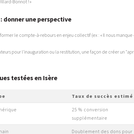
illard-Bonnot ! »
 : donner une perspective
former le compte-à-rebours en enjeu collectif (ex : « Il nous manque 
urs pour l’inauguration ou la restitution, une façon de créer un "après
ues testées en Isère
pe
Taux de succès estimé
mérique
25 % conversion
supplémentaire
main
Doublement des dons pour