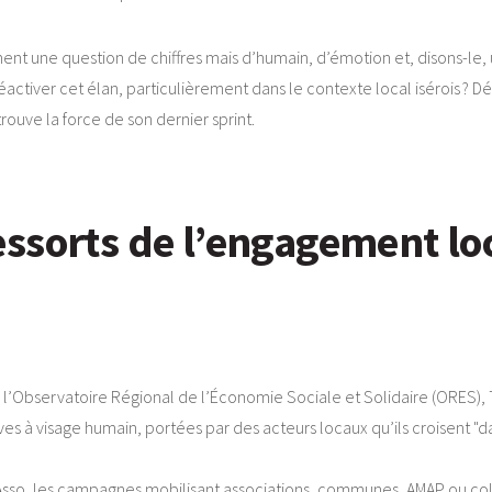
ment une question de chiffres mais d’humain, d’émotion et, disons-le, un
 réactiver cet élan, particulièrement dans le contexte local isérois ?
uve la force de son dernier sprint.
sorts de l’engagement loca
l’Observatoire Régional de l’Économie Sociale et Solidaire (ORES), 7
ives à visage humain, portées par des acteurs locaux qu’ils croisent "da
Asso, les campagnes mobilisant associations, communes, AMAP ou col