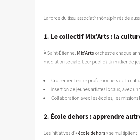
La force du tissu associatif rhônalpin réside aus
1. Le collectif Mix'Arts : la cult
À Saint-Étienne,
Mix’Arts
orchestre chaque ann
médiation sociale. Leur public ? Un millier de 
Croisement entre professionnels de la cultu
Insertion de jeunes artistes locaux, avec u
Collaboration avec les écoles, les missions 
2. École dehors : apprendre aut
Les initiatives d’
« école dehors »
se multiplient :