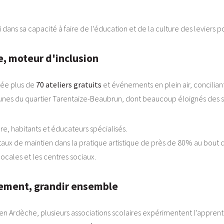
si dans sa capacité à faire de l’éducation et de la culture des leviers 
ure, moteur d'inclusion
ée plus de
70 ateliers gratuits
et événements en plein air, conciliant
jeunes du quartier Tarentaize-Beaubrun, dont beaucoup éloignés des st
re, habitants et éducateurs spécialisés.
n taux de maintien dans la pratique artistique de près de 80% au bout 
locales et les centres sociaux.
rement, grandir ensemble
 en Ardèche, plusieurs associations scolaires expérimentent l’apprenti