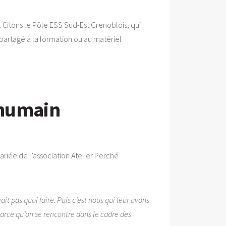
 Citons le Pôle ESS Sud-Est Grenoblois, qui
 partagé à la formation ou au matériel
e humain
alariée de l’association Atelier Perché
it pas quoi faire. Puis c’est nous qui leur avons
parce qu’on se rencontre dans le cadre des