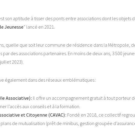
est son aptitude à tisser des ponts entre associations dont les objet
le Jeunesse
” lancé en 2021.
 quelle que soit leur commune de résidence dans la Métropole, de pa
es par des associations partenaires. En moins de deux ans, 3 500 jeun
uillet 2023).
ouve également dans des réseaux emblématiques :
ie Associative) :
Il offre un accompagnement gratuit à tout porteur de 
r l’accès aux conseils et à la formation.
sociative et Citoyenne (CAVAC) :
Fondé en 2018, ce collectif regrou
plans de mutualisation (prêt de minibus, gestion groupée d’assurances…