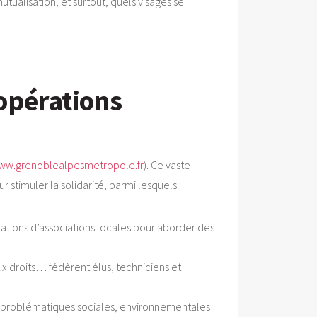
alisation, et surtout, quels visages se
opérations
ww.grenoblealpesmetropole.fr
). Ce vaste
r stimuler la solidarité, parmi lesquels :
rations d’associations locales pour aborder des
ux droits… fédèrent élus, techniciens et
es problématiques sociales, environnementales