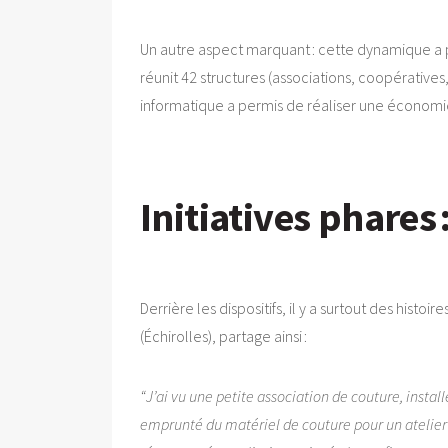
Un autre aspect marquant : cette dynamique a p
réunit 42 structures (associations, coopératives
informatique a permis de réaliser une économie
Initiatives phares
Derrière les dispositifs, il y a surtout des histo
(Échirolles), partage ainsi :
“J’ai vu une petite association de couture, instal
emprunté du matériel de couture pour un atelier z