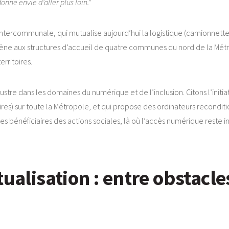
onne envie d’aller plus loin.”
e Intercommunale, qui mutualise aujourd’hui la logistique (camionnett
ène aux structures d’accueil de quatre communes du nord de la Métro.
erritoires.
ustre dans les domaines du numérique et de l’inclusion. Citons l’initiat
laires) sur toute la Métropole, et qui propose des ordinateurs recond
s bénéficiaires des actions sociales, là où l’accès numérique reste i
tualisation : entre obstacle