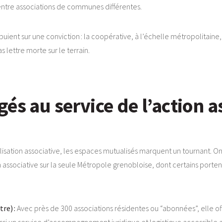
 entre associations de communes différentes.
ppuient sur une conviction : la coopérative, à l’échelle métropolitaine,
s lettre morte sur le terrain.
és au service de l’action a
isation associative, les espaces mutualisés marquent un tournant. O
ion associative sur la seule Métropole grenobloise, dont certains por
re) :
Avec près de 300 associations résidentes ou “abonnées”, elle off