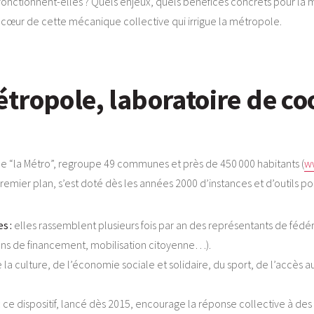
ionnent-elles ? Quels enjeux, quels bénéfices concrets pour la mutu
cœur de cette mécanique collective qui irrigue la métropole.
tropole, laboratoire de co
“la Métro”, regroupe 49 communes et près de 450 000 habitants (
w
 premier plan, s’est doté dès les années 2000 d’instances et d’outils pou
s :
elles rassemblent plusieurs fois par an des représentants de fédé
ons de financement, mobilisation citoyenne…).
la culture, de l’économie sociale et solidaire, du sport, de l’accès a
.
:
ce dispositif, lancé dès 2015, encourage la réponse collective à d