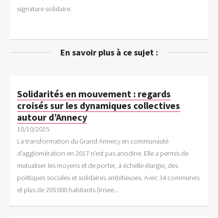
signature solidaire.
En savoir plus à ce sujet :
Solidarités en mouvement : regards
croisés sur les dynamiques collectives
autour d’Annecy
10/10/2025
La transformation du Grand Annecy en communauté
d’agglomération en 2017 n’est pas anodine. Elle a permis de
mutualiser les moyens et de porter, à échelle élargie, des
politiques sociales et solidaires ambitieuses. Avec 34 communes
et plus de 205 000 habitants (Insee...