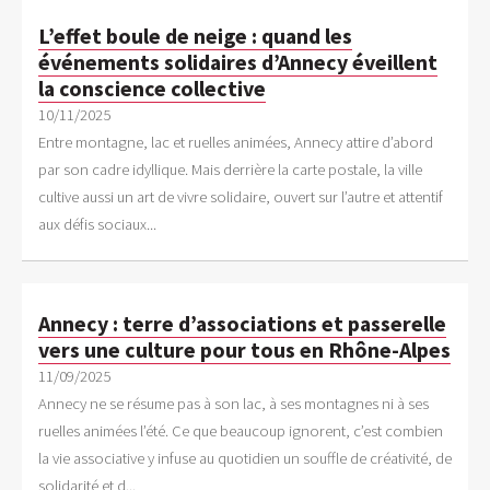
L’effet boule de neige : quand les
événements solidaires d’Annecy éveillent
la conscience collective
10/11/2025
Entre montagne, lac et ruelles animées, Annecy attire d’abord
par son cadre idyllique. Mais derrière la carte postale, la ville
cultive aussi un art de vivre solidaire, ouvert sur l’autre et attentif
aux défis sociaux...
Annecy : terre d’associations et passerelle
vers une culture pour tous en Rhône-Alpes
11/09/2025
Annecy ne se résume pas à son lac, à ses montagnes ni à ses
ruelles animées l’été. Ce que beaucoup ignorent, c’est combien
la vie associative y infuse au quotidien un souffle de créativité, de
solidarité et d...