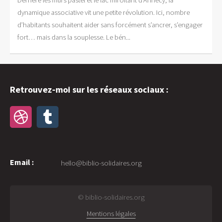
Derrière les murs pastel et le lac miroitant d’Annecy, la
dynamique associative vit une petite révolution. Ici, nombre
d’habitants souhaitent aider sans forcément s’ancrer, s’engager
fort… mais dans la souplesse. Le bén...
Retrouvez-moi sur les réseaux sociaux :
Email :
hello@biblio-solidaires.org
© biblio-solidaires.org
Mentions légales