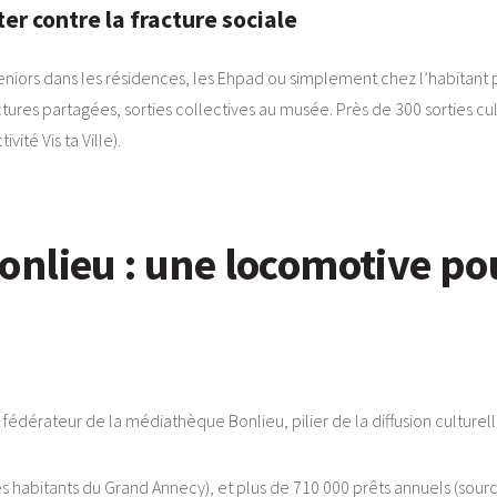
er contre la fracture sociale
eniors dans les résidences, les Ehpad ou simplement chez l’habitant pou
es partagées, sorties collectives au musée. Près de 300 sorties cult
vité Vis ta Ville).
lieu : une locomotive pour
fédérateur de la médiathèque Bonlieu, pilier de la diffusion culturelle
 des habitants du Grand Annecy), et plus de 710 000 prêts annuels (sou