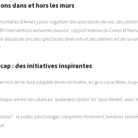
ions dans et hors les murs
 prioritaires d’Annecy pour organiser des spectacles de rue, des atelier
0 interventions annuelles (source : rapport interne du Collectif Nom
e depuis dix ans des spectacles itinérants et des ateliers art de la rue
.
ap : des initiatives inspirantes
vice de lecture adaptée (livres en braille, en gros caractères, loupe
chaque année des séances "audiodescription" et "sous-titrées", avec 
ession" : le public peut bouger, s’exprimer librement, lumières tamis
al.