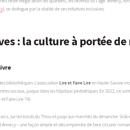
turels reste inégal selon les quartiers, les revenus ou l’âge. Annecy, fo
cy
), se distingue par la vitalité de ses initiatives inclusives.
ives : la culture à portée d
livre
des bibliothèques. L’association
Lire et Faire Lire
en Haute-Savoie mob
entres sociaux, jusque dans les hôpitaux pediatriques. En 2022, ce son
t Faire Lire 74).
arcs, sur les bords du Thiou et jusqu’aux marchés du dimanche. Grâce
and Annecy – une façon simple et décomplexée de faire circuler roma