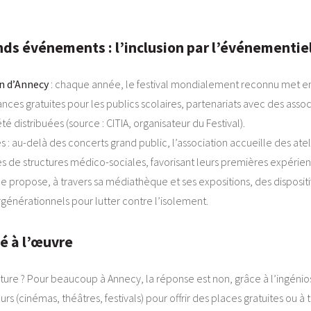
nds événements : l’inclusion par l’événementie
on d’Annecy
: chaque année, le festival mondialement reconnu met en pl
es gratuites pour les publics scolaires, partenariats avec des associa
té distribuées (source : CITIA, organisateur du Festival).
 : au-delà des concerts grand public, l’association accueille des atel
s de structures médico-sociales, favorisant leurs premières expérien
ique propose, à travers sa médiathèque et ses expositions, des disposi
rgénérationnels pour lutter contre l’isolement.
té à l’œuvre
ure ? Pour beaucoup à Annecy, la réponse est non, grâce à l’ingéniosi
 (cinémas, théâtres, festivals) pour offrir des places gratuites ou à t