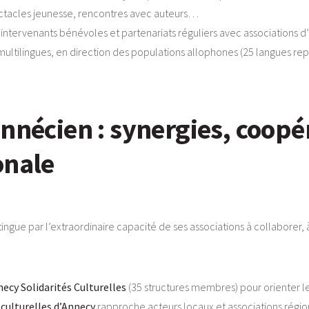
pectacles jeunesse, rencontres avec auteurs…
, intervenants bénévoles et partenariats réguliers avec associations d’
 multilingues, en direction des populations allophones (25 langues rep
annécien : synergies, coopé
onale
stingue par l’extraordinaire capacité de ses associations à collaborer, 
ecy Solidarités Culturelles
(35 structures membres) pour orienter les
culturelles d’Annecy
rapproche acteurs locaux et associations région