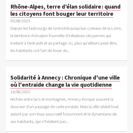
Rhône-Alpes, terre d’élan solidaire : quand
les citoyens font bouger leur territoire
05/08/2025
Depuis les faubourgs de Grenoble jusqu’aux coteaux de la Loire,
le territoire rhônalpin fourmille d’initiatives citoyennes qui
invitent à l’entraide et au partage. Ici, plus qu’ailleurs peut-être,
les habitants ont l’art de tisser du...
Solidarité à Annecy : Chronique d'une ville
où l'entraide change la vie quotidienne
16/08/2025
Nichée entre lacs et montagnes, Annecy évoque souvent la
douceur d’un paysage de carte postale. Mais la ville séduit tout
autant par son tissu associatif foisonnant et le dynamisme de
ses habitants, qui n’hésitent pas...