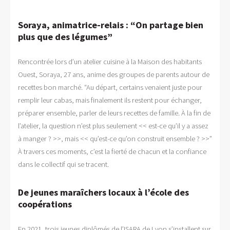
Soraya, animatrice-relais : “On partage bien
plus que des légumes”
Rencontrée lors d’un atelier cuisine à la Maison des habitants
Ouest, Soraya, 27 ans, anime des groupes de parents autour de
recettes bon marché. “Au départ, certains venaient juste pour
remplir leur cabas, mais finalement ils restent pour échanger,
préparer ensemble, parler de leurs recettes de famille. À la fin de
l’atelier, la question n’est plus seulement << est-ce qu’il y a assez
à manger ? >>, mais << qu’est-ce qu’on construit ensemble ? >>”
À travers ces moments, c’est la fierté de chacun et la confiance
dans le collectif qui se tracent.
De jeunes maraîchers locaux à l’école des
coopérations
En 2021, trois jeunes diplômés de l’ISARA de Lyon s’installent sur